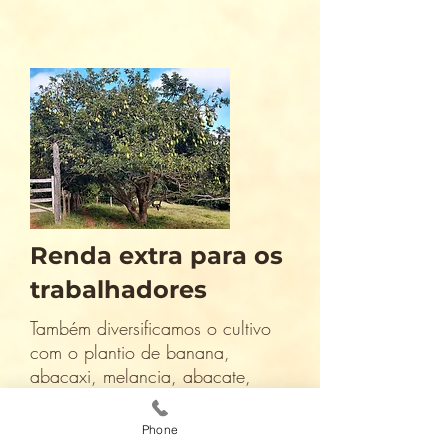
Renda extra para os
trabalhadores
Também diversificamos o cultivo
com o plantio de banana,
abacaxi, melancia, abacate,
abóbora, mandioca dentre outros
que são fonte de renda extra para
Phone