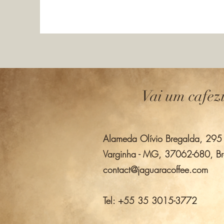
Vai um cafez
Alameda Olívio Bregalda, 295 -
Varginha - MG, 37062-680, Bra
contact@jaguaracoffee.com
Tel: +55 35 3015-3772