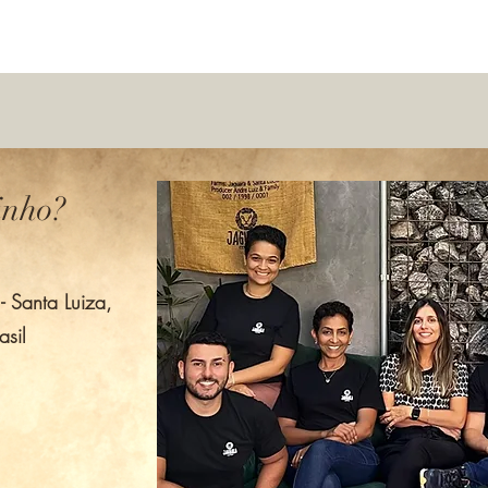
inho?
 Santa Luiza,
sil